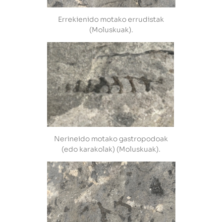
Errekienido motako errudistak
(Moluskuak).
Nerineido motako gastropodoak
(edo karakolak) (Moluskuak).