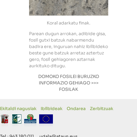
Koral adarkatu finak.
Parean dugun arrokan, adibide gisa,
fosil gutxi batzuk nabarmendu
badira ere, inguruan nahiz ibilbideko
beste gune batzuk arretaz aztertuz
gero, fosil gehiagoren aztarnak
aurkituko ditugu.
DOMOKO FOSILEI BURUZKO
INFORMAZIO GEHIAGO >>>
FOSILAK
Ekitaldi nagusiak
Ibilbideak
Ondarea
Zerbitzuak
Tel.: 943 180 011 udala@ataun.eus