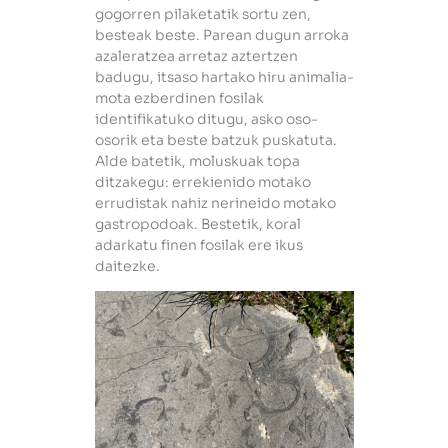
gogorren pilaketatik sortu zen,
besteak beste. Parean dugun arroka
azaleratzea arretaz aztertzen
badugu, itsaso hartako hiru animalia-
mota ezberdinen fosilak
identifikatuko ditugu, asko oso-
osorik eta beste batzuk puskatuta.
Alde batetik, moluskuak topa
ditzakegu: errekienido motako
errudistak nahiz nerineido motako
gastropodoak. Bestetik, koral
adarkatu finen fosilak ere ikus
daitezke.