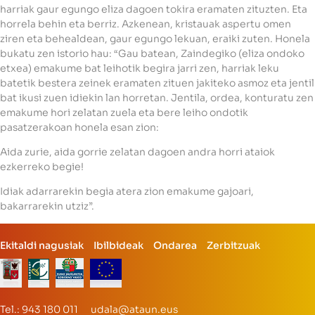
harriak gaur egungo eliza dagoen tokira eramaten zituzten. Eta
horrela behin eta berriz. Azkenean, kristauak aspertu omen
ziren eta behealdean, gaur egungo lekuan, eraiki zuten. Honela
bukatu zen istorio hau: “Gau batean, Zaindegiko (eliza ondoko
etxea) emakume bat leihotik begira jarri zen, harriak leku
batetik bestera zeinek eramaten zituen jakiteko asmoz eta jentil
bat ikusi zuen idiekin lan horretan. Jentila, ordea, konturatu zen
emakume hori zelatan zuela eta bere leiho ondotik
pasatzerakoan honela esan zion:
Aida zurie, aida gorrie zelatan dagoen andra horri ataiok
ezkerreko begie!
Idiak adarrarekin begia atera zion emakume gajoari,
bakarrarekin utziz”.
Ekitaldi nagusiak
Ibilbideak
Ondarea
Zerbitzuak
Tel.: 943 180 011 udala@ataun.eus