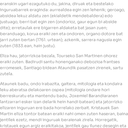
eranskin ugari ezagutuko du, jakina, diruak eta bestelako
inguruabarrek eraginda: aurrealdea egin zen lehenik; geroago,
absidea lekuz aldatu zen (ekialdetik mendebaldera) edo
justuago, berri bat egin zen (ondorioz, gaur egun bi abside
dite); erretaulak ere bigarren aldaketa bat jasan zuen;
beranduago, korua eraiki zen eta ondoren, organo dotore bat
jarri zuten bertan (1761. urtean); azkenik, sarrera nagusia egin
zuten (1833.ean, hain justu).
Eliza hau, jatorrizkoa bezala, Tourseko San Martinen ohorez
eraiki zuten. Badirudi santu honenganako debozioa frantses
erromesek, Santiago bidean Ataundik pasatzen zirenek, sartu
zutela.
Ataunek badu, ondo irabazita, gaitera, mitologia eta kondaira
leku aberatsa delakoaren ospea (mitologia ondare hori
berreskuratu eta mantendu badu, Joxemiel Barandiaranen
lantzarrari esker izan delarik hein handi batean) eta jatorrizko
elizaren inguruan ere bada horrelako zerbait. Kristauek San
Martin eliza tontor batean eraiki nahi omen zuten haseran, baina
jentilek ezetz, mendi inguruak beraienak zirela. Horregatik,
kristauek egun argiz eraikitakoa, jentilek gau ilunez desegin eta