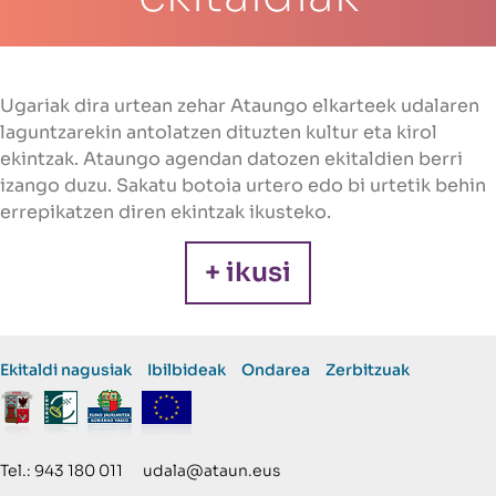
Ugariak dira urtean zehar Ataungo elkarteek udalaren
laguntzarekin antolatzen dituzten kultur eta kirol
ekintzak. Ataungo agendan datozen ekitaldien berri
izango duzu. Sakatu botoia urtero edo bi urtetik behin
errepikatzen diren ekintzak ikusteko.
+ ikusi
Ekitaldi nagusiak
Ibilbideak
Ondarea
Zerbitzuak
Tel.: 943 180 011 udala@ataun.eus