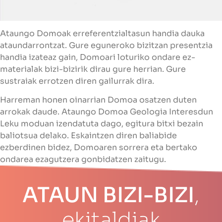
Ataungo Domoak erreferentzialtasun handia dauka
ataundarrontzat. Gure eguneroko bizitzan presentzia
handia izateaz gain, Domoari loturiko ondare ez-
materialak bizi-bizirik dirau gure herrian. Gure
sustraiak errotzen diren gailurrak dira.
Harreman honen oinarrian Domoa osatzen duten
arrokak daude. Ataungo Domoa Geologia Interesdun
Leku moduan izendatuta dago, egitura bitxi bezain
baliotsua delako. Eskaintzen diren baliabide
ezberdinen bidez, Domoaren sorrera eta bertako
ondarea ezagutzera gonbidatzen zaitugu.
ATAUN BIZI-BIZI
,
ekitaldiak