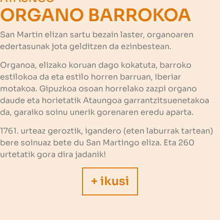
ORGANO BARROKOA
San Martin elizan sartu bezain laster, organoaren
edertasunak jota gelditzen da ezinbestean.
Organoa, elizako koruan dago kokatuta, barroko
estilokoa da eta estilo horren barruan, iberiar
motakoa. Gipuzkoa osoan horrelako zazpi organo
daude eta horietatik Ataungoa garrantzitsuenetakoa
da, garaiko soinu unerik gorenaren eredu aparta.
1761. urteaz geroztik, igandero (eten laburrak tartean)
bere soinuaz bete du San Martingo eliza. Eta 260
urtetatik gora dira jadanik!
+ ikusi