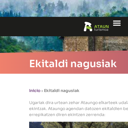
Me
Ekitaldi nagusiak
Inicio
»
Ekitaldi nagusiak
Ugariak dira urtean zehar Ataungo elkarteek udala
ekintzak. Ataungo agendan datozen ekitaldien be
errepikatzen diren ekintzen zerrenda: