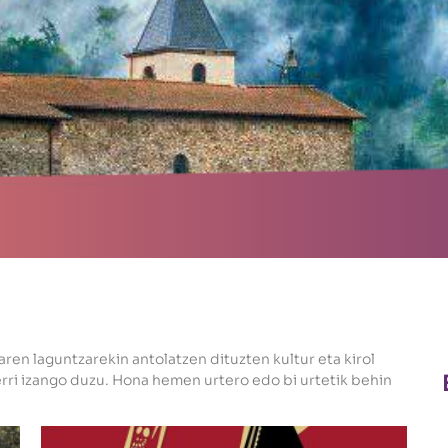
nu
ren laguntzarekin antolatzen dituzten kultur eta kirol
rri izango duzu. Hona hemen urtero edo bi urtetik behin