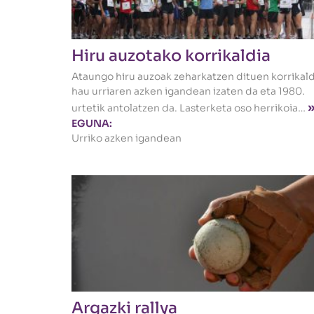
Hiru auzotako korrikaldia
Ataungo hiru auzoak zeharkatzen dituen korrikald
hau urriaren azken igandean izaten da eta 1980.
urtetik antolatzen da. Lasterketa oso herrikoia…
EGUNA:
Urriko azken igandean
Argazki rallya