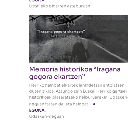
EGUNA:
Uztaileko bigarren asteburuan
Memoria historikoa “Iragana
gogora ekartzen”
Herriko hainbat elkartek lankidetzan antolatzen
duten zikloa, Ataungo zein Euskal Herriko gertaer
historikoak plazaratzeko helburuarekin. Udazken
»
neguan izaten da, eta hainbat…
EGUNA:
Udazken-neguan