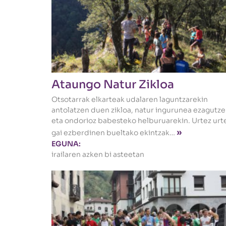
Ataungo Natur Zikloa
Otsotarrak elkarteak udalaren laguntzarekin
antolatzen duen zikloa, natur ingurunea ezagutz
eta ondorioz babesteko helburuarekin. Urtez urt
»
gai ezberdinen bueltako ekintzak…
EGUNA:
irailaren azken bi asteetan