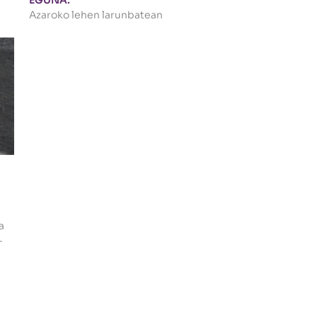
EGUNA:
Azaroko lehen larunbatean
a
-