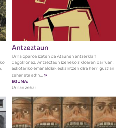
Antzeztaun
Urria oparoa izaten da Ataunen antzerkiari
eko
dagokionez. Antzeztaun izeneko zikloaren barruan,
e,
askotariko emanaldiak eskaintzen dira herri guztian
»
zehar eta adin…
EGUNA:
Urrian zehar