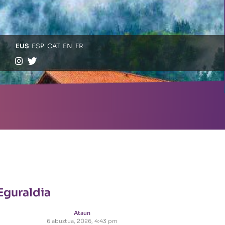
EUS
ESP
CAT
EN
FR
Eguraldia
Ataun
6 abuztua, 2026, 4:43 pm