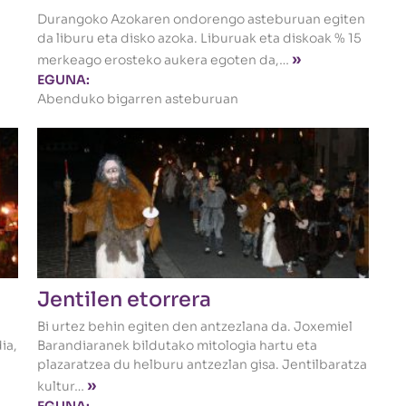
Durangoko Azokaren ondorengo asteburuan egiten
da liburu eta disko azoka. Liburuak eta diskoak % 15
»
merkeago erosteko aukera egoten da,…
EGUNA:
Abenduko bigarren asteburuan
Jentilen etorrera
Bi urtez behin egiten den antzezlana da. Joxemiel
ia,
Barandiaranek bildutako mitologia hartu eta
plazaratzea du helburu antzezlan gisa. Jentilbaratza
»
kultur…