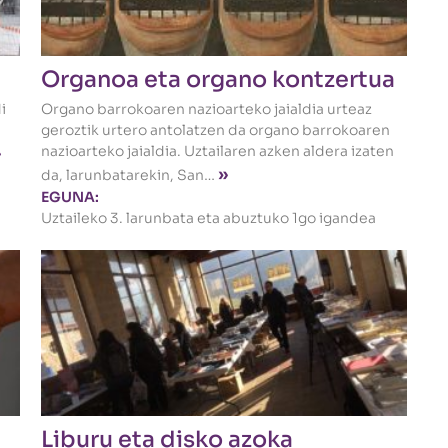
Organoa eta organo kontzertua
i
Organo barrokoaren nazioarteko jaialdia urteaz
geroztik urtero antolatzen da organo barrokoaren
nazioarteko jaialdia. Uztailaren azken aldera izaten
»
»
da, larunbatarekin, San…
EGUNA:
Uztaileko 3. larunbata eta abuztuko 1go igandea
Liburu eta disko azoka