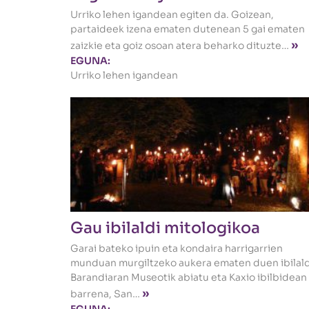
Urriko lehen igandean egiten da. Goizean,
partaideek izena ematen dutenean 5 gai ematen
»
zaizkie eta goiz osoan atera beharko dituzte…
EGUNA:
Urriko lehen igandean
Gau ibilaldi mitologikoa
Garai bateko ipuin eta kondaira harrigarrien
munduan murgiltzeko aukera ematen duen ibilald
Barandiaran Museotik abiatu eta Kaxio ibilbidean
»
barrena, San…