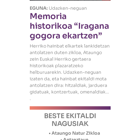
EGUNA:
Udazken-neguan
Memoria
historikoa “Iragana
gogora ekartzen”
Herriko hainbat elkartek lankidetzan
antolatzen duten zikloa, Ataungo
zein Euskal Herriko gertaera
historikoak plazaratzeko
helburuarekin. Udazken-neguan
izaten da, eta hainbat ekitaldi mota
antolatzen dira: hitzaldiak, jarduera
gidatuak, kontzertuak, omenaldiak…
.
BESTE EKITALDI
NAGUSIAK
• Ataungo Natur Zikloa
• Antzeztaun