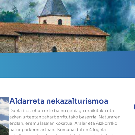
nu
Aldarreta nekazalturismoa
Duela bostehun urte baino gehiago eraikitako eta
azken urteetan zaharberritutako baserria. Naturaren
erdian, eremu lasaian kokatua, Aralar eta Aizkorriko
natur parkeen artean. Komuna duten 4 logela