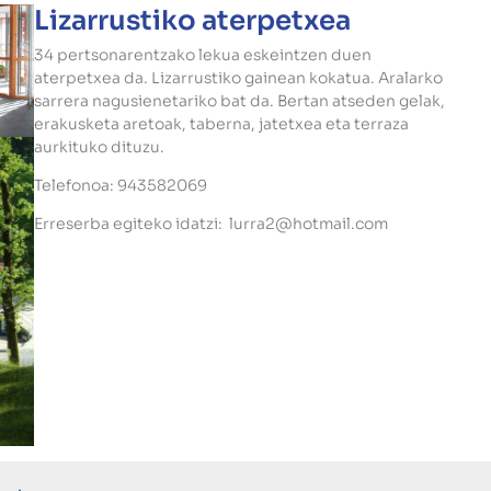
Lizarrustiko aterpetxea
34 pertsonarentzako lekua eskeintzen duen
aterpetxea da. Lizarrustiko gainean kokatua. Aralarko
sarrera nagusienetariko bat da. Bertan atseden gelak,
erakusketa aretoak, taberna, jatetxea eta terraza
aurkituko dituzu.
Telefonoa: 943582069
Erreserba egiteko idatzi: lurra2@hotmail.com