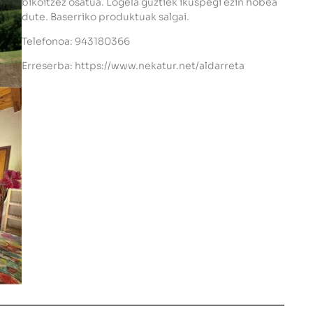
bikoitzez osatua. Logela guztiek ikuspegi ezin hobea
dute. Baserriko produktuak salgai.
Telefonoa: 943180366
Erreserba: https://www.nekatur.net/aldarreta