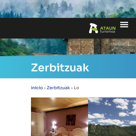
Me
Zerbitzuak
Inicio
»
Zerbitzuak
»
Lo