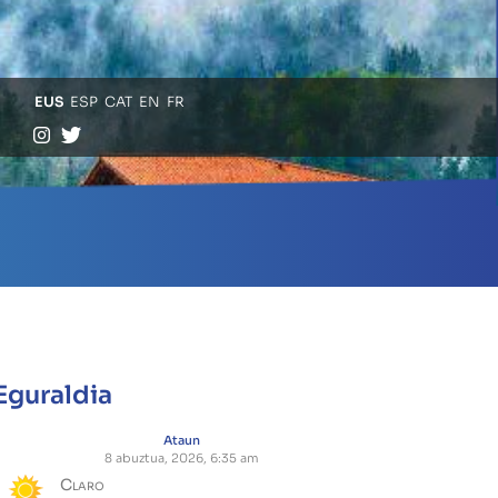
EUS
ESP
CAT
EN
FR
Eguraldia
Ataun
8 abuztua, 2026, 6:35 am
Claro