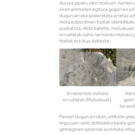
Aurrez aipatu den moduan, hemen au
ziren animalien egitura gogorren pi
dugun arroka azaleratzea arretaz az
mota ezberdinen fosilak identifikat
puskatuta. Alde batetik, moluskuak
errudistak nahiz nerineido motako g
fosilak ere ikus daitezke.
Errekienido motako
Neri
errudistak (Moluskuak).
gast
karakol
Parean dugun arrokan, adibide gisa,
inguruan nahiz ibilbideko beste gune
gehiagoren aztarnak aurkituko ditu