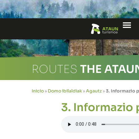
Me
ROUTES
THE ATAU
Inicio
»
Domo ibilaldiak
»
Agautz
»
3. Informazio 
3. Informazio