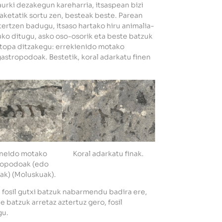
rki dezakegun kareharria, itsaspean bizi
laketatik sortu zen, besteak beste. Parean
tertzen badugu, itsaso hartako hiru animalia-
uko ditugu, asko oso-osorik eta beste batzuk
 topa ditzakegu: errekienido motako
astropodoak. Bestetik, koral adarkatu finen
Koral adarkatu finak.
neido motako
ropodoak (edo
ak) (Moluskuak).
 fosil gutxi batzuk nabarmendu badira ere,
 batzuk arretaz aztertuz gero, fosil
gu.