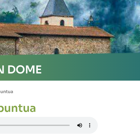
nu
N DOME
puntua
 puntua