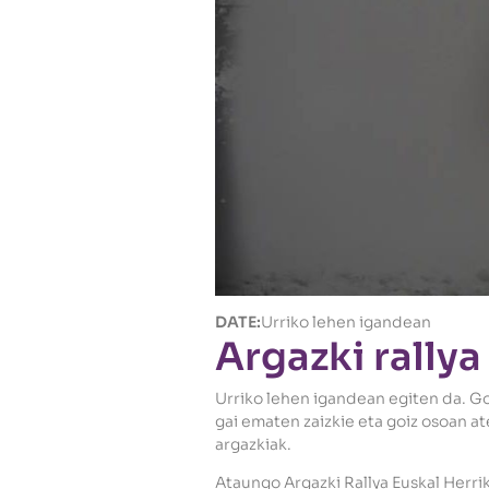
DATE:
Urriko lehen igandean
Argazki rallya
Urriko lehen igandean egiten da. G
gai ematen zaizkie eta goiz osoan at
argazkiak.
Ataungo Argazki Rallya Euskal Herrik