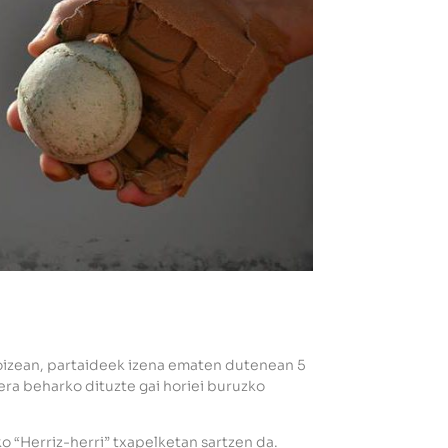
oizean, partaideek izena ematen dutenean 5
era beharko dituzte gai horiei buruzko
o “Herriz-herri” txapelketan sartzen da.