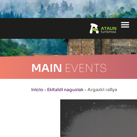
Me
MAIN
EVENTS
Inicio
»
Ekitaldi nagusiak
»
Argazki rallya