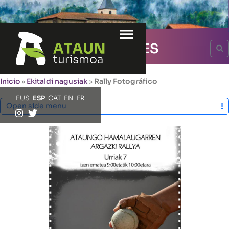
Menu
EVENTOS
PRINCIPALES
S
Inicio
»
Ekitaldi nagusiak
»
Rally Fotográfico
EUS
ESP
CAT
EN
FR
Open side menu