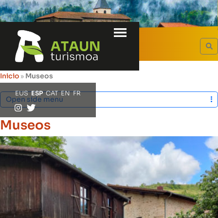
Menu
PATRIMONIO
S
Inicio
»
Museos
EUS
ESP
CAT
EN
FR
Open side menu
Museos