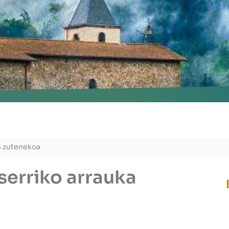
nu
n zutenekoa
serriko arrauka