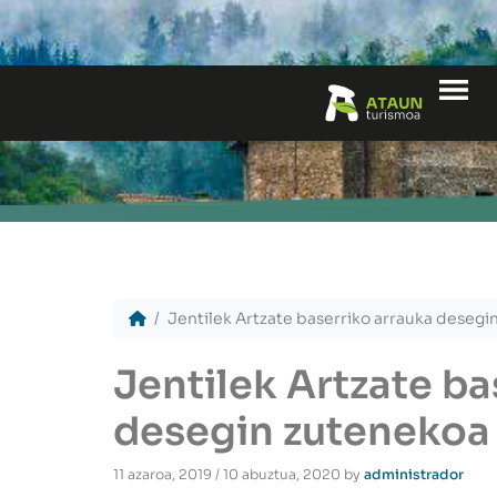
Me
Jentilek Artzate baserriko arrauka desegi
Jentilek Artzate ba
desegin zutenekoa
11 azaroa, 2019
/
10 abuztua, 2020
by
administrador