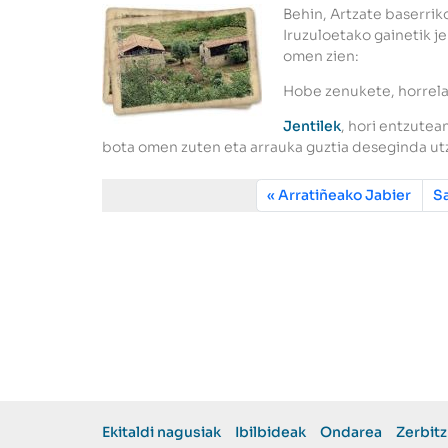
Behin, Artzate baserrik
Iruzuloetako gainetik je
omen zien:
Hobe zenukete, horrela 
Jentilek
, hori entzutea
bota omen zuten eta arrauka guztia deseginda ut
Arratiñeako Jabier
S
Ekitaldi nagusiak
Ibilbideak
Ondarea
Zerbit