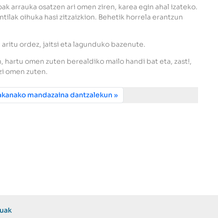
oak arrauka osatzen ari omen ziren, karea egin ahal izateko.
ntilak oihuka hasi zitzaizkion. Behetik horrela erantzun
aritu ordez, jaitsi eta lagunduko bazenute.
n, hartu omen zuten berealdiko mailo handi bat eta, zast!,
zi omen zuten.
akanako mandazaina dantzalekun
zuak