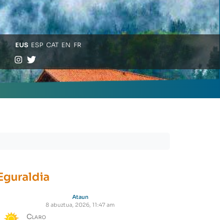
EUS
ESP
CAT
EN
FR
Eguraldia
Ataun
8 abuztua, 2026, 11:47 am
Claro