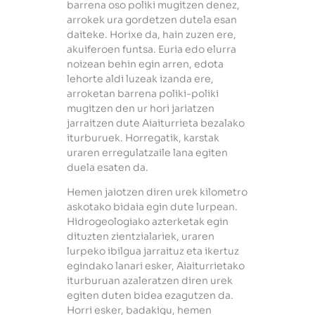
barrena oso poliki mugitzen denez,
arrokek ura gordetzen dutela esan
daiteke. Horixe da, hain zuzen ere,
akuiferoen funtsa. Euria edo elurra
noizean behin egin arren, edota
lehorte aldi luzeak izanda ere,
arroketan barrena poliki-poliki
mugitzen den ur hori jariatzen
jarraitzen dute Aiaiturrieta bezalako
iturburuek. Horregatik, karstak
uraren erregulatzaile lana egiten
duela esaten da.
Hemen jaiotzen diren urek kilometro
askotako bidaia egin dute lurpean.
Hidrogeologiako azterketak egin
dituzten zientzialariek, uraren
lurpeko ibilgua jarraituz eta ikertuz
egindako lanari esker, Aiaiturrietako
iturburuan azaleratzen diren urek
egiten duten bidea ezagutzen da.
Horri esker, badakigu, hemen