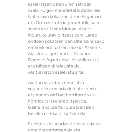
azaleratzen diren uren zati bat
Aralarko goi-mendietatik datorrela,
Nafarroan kokatzen diren Pagomari
eta Ormazarreta inguruetatik, hain
zuzen ere. Hona bidean, Akaitz
inguruko urak biltzeaz gain, Lareo
ondoan kokatzen den Ubeiko leizeko
emariak ere batzen zaizkio. Azkenik,
Aia aldera gerturatuz, Ataungo
Domoko Agautz eta Leizadiko urak
ere biltzen direla uste da,
Aiaiturrietan azaleratu arte.
Aiaiturrietak berrehun litro
segundoko emaria du batezbeste
eta honen zati bat herritarron ur-
hornidurarako erabiltzen da.
Gainerako ura iturburuaren izen
bereko errekara isurtzen da.
Prezipitazio ugariak diren garaian ur
goraldia gertatzen da eta