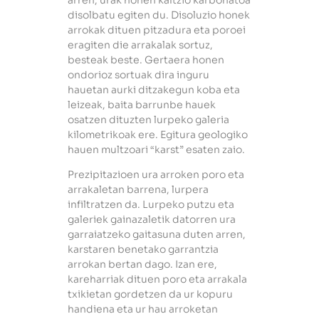
disolbatu egiten du. Disoluzio honek
arrokak dituen pitzadura eta poroei
eragiten die arrakalak sortuz,
besteak beste. Gertaera honen
ondorioz sortuak dira inguru
hauetan aurki ditzakegun koba eta
leizeak, baita barrunbe hauek
osatzen dituzten lurpeko galeria
kilometrikoak ere. Egitura geologiko
hauen multzoari “karst” esaten zaio.
Prezipitazioen ura arroken poro eta
arrakaletan barrena, lurpera
infiltratzen da. Lurpeko putzu eta
galeriek gainazaletik datorren ura
garraiatzeko gaitasuna duten arren,
karstaren benetako garrantzia
arrokan bertan dago. Izan ere,
kareharriak dituen poro eta arrakala
txikietan gordetzen da ur kopuru
handiena eta ur hau arroketan