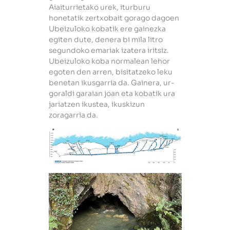
Aiaiturrietako urek, iturburu
honetatik zertxobait gorago dagoen
Ubeizuloko kobatik ere gainezka
egiten dute, denera bi mila litro
segundoko emariak izatera iritsiz.
Ubeizuloko koba normalean lehor
egoten den arren, bisitatzeko leku
benetan ikusgarria da. Gainera, ur-
goraldi garaian joan eta kobatik ura
jariatzen ikustea, ikuskizun
zoragarria da.