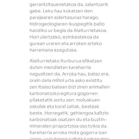
garrantzitsuenetakoa da, zalantzarik
gabe. Leku hau kokatzen den
parajearen edertasunaz harago,
hidrogeologiaren ikuspegitik balio
handiko ur begia da Aiaiturrietakoa.
Hori ulertzeko, ezinbestekoa da
gurean uraren eta arroken arteko
harremana ezagutzea.
Aiaiturrietako iturburua elikatzen
duten mendietan kareharria
nagusitzen da. Arroka hau, batez ere,
orain dela milioi urte asko existitu
zen itsaso batean bizi ziren animalien
karbonatozko egitura gogorren
pilaketatik sortu zen: moluskuen
oskolak eta koral zatiak, besteak
beste. Horregatik, gehiengoa kaltzio
karbonatoak osatzen du eta buztin-
mineralen proportzioa oso txikia da.
Kareharria arroka mota gogorra izan
arren, urak honen kaltzio karbonatoa