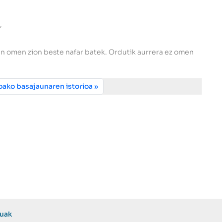
,
n omen zion beste nafar batek. Ordutik aurrera ez omen
ako basajaunaren istorioa
zuak