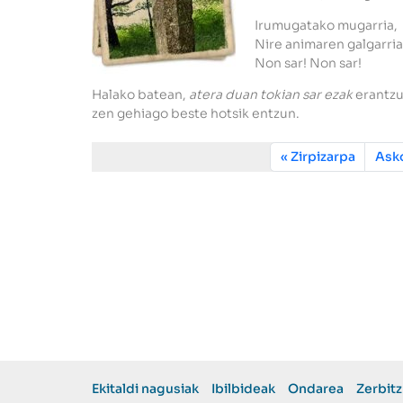
Irumugatako mugarria,
Nire animaren galgarria
Non sar! Non sar!
Halako batean,
atera duan tokian sar ezak
erantzu
zen gehiago beste hotsik entzun.
Zirpizarpa
Asko
Ekitaldi nagusiak
Ibilbideak
Ondarea
Zerbit