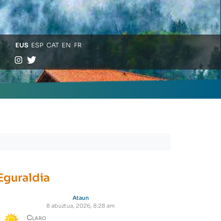
EUS
ESP
CAT
EN
FR
Eguraldia
Ataun
8 abuztua, 2026, 8:28 am
Claro