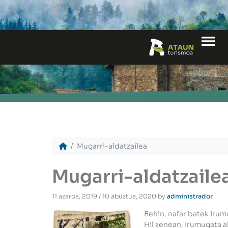
Me
Mugarri-aldatzailea
Mugarri-aldatzaile
11 azaroa, 2019
/
10 abuztua, 2020
by
administrador
Behin, nafar batek Irum
Hil zenean, Irumugata 