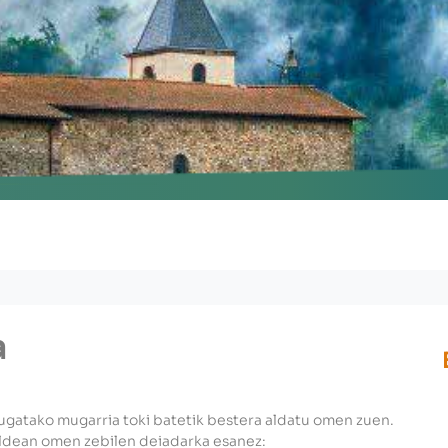
nu
a
ugatako mugarria toki batetik bestera aldatu omen zuen.
aldean omen zebilen deiadarka esanez: