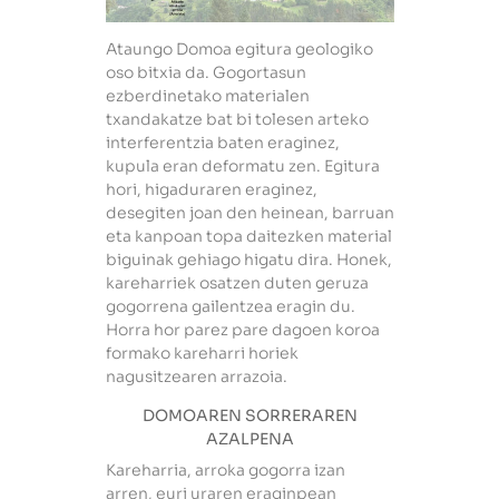
Ataungo Domoa egitura geologiko
oso bitxia da. Gogortasun
ezberdinetako materialen
txandakatze bat bi tolesen arteko
interferentzia baten eraginez,
kupula eran deformatu zen. Egitura
hori, higaduraren eraginez,
desegiten joan den heinean, barruan
eta kanpoan topa daitezken material
biguinak gehiago higatu dira. Honek,
kareharriek osatzen duten geruza
gogorrena gailentzea eragin du.
Horra hor parez pare dagoen koroa
formako kareharri horiek
nagusitzearen arrazoia.
DOMOAREN SORRERAREN
AZALPENA
Kareharria, arroka gogorra izan
arren, euri uraren eraginpean