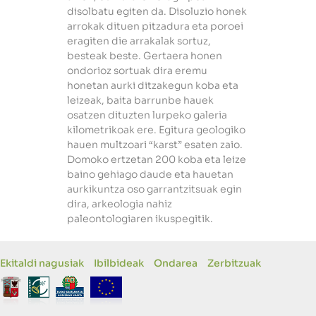
disolbatu egiten da. Disoluzio honek
arrokak dituen pitzadura eta poroei
eragiten die arrakalak sortuz,
besteak beste. Gertaera honen
ondorioz sortuak dira eremu
honetan aurki ditzakegun koba eta
leizeak, baita barrunbe hauek
osatzen dituzten lurpeko galeria
kilometrikoak ere. Egitura geologiko
hauen multzoari “karst” esaten zaio.
Domoko ertzetan 200 koba eta leize
baino gehiago daude eta hauetan
aurkikuntza oso garrantzitsuak egin
dira, arkeologia nahiz
paleontologiaren ikuspegitik.
Ekitaldi nagusiak
Ibilbideak
Ondarea
Zerbitzuak