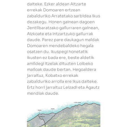
daiteke. Ezker aldean Aitzarte
errekak Domoaren ertzean
zabalduriko Arratetako sarbidea ikus
dezakegu. Honen gainean dagoen
Jentilbaratzako gailurraren gainean,
Aizkoate eta Intzartzuko gailurrak
daude. Parez pare daukagun maldak
Domoaren mendebaldeko hegala
osatzen du. Ikuspegi honetatik
ikusten ez bada ere, beste aldetik
amildegi itzelak dituzten Loibeko
mailoak daude bertan. Hegoaldera
jarraituz, Kobatxo errekak
zabalduriko arroila ere ikus daiteke.
Ertz horri jarraituz Leizadi eta Agautz
mendiak daude.