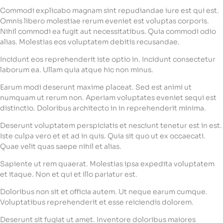
Commodi explicabo magnam sint repudiandae iure est qui est.
Omnis libero molestiae rerum eveniet est voluptas corporis.
Nihil commodi ea fugit aut necessitatibus. Quia commodi odio
alias. Molestias eos voluptatem debitis recusandae.
Incidunt eos reprehenderit iste optio in. Incidunt consectetur
laborum ea. Ullam quia atque hic non minus.
Earum modi deserunt maxime placeat. Sed est animi ut
numquam ut rerum non. Aperiam voluptates eveniet sequi est
distinctio. Doloribus architecto in in reprehenderit minima.
Deserunt voluptatem perspiciatis et nesciunt tenetur est in est.
Iste culpa vero et et ad in quis. Quia sit quo ut ex occaecati.
Quae velit quas saepe nihil et alias.
Sapiente ut rem quaerat. Molestias ipsa expedita voluptatem
et itaque. Non et qui et illo pariatur est.
Doloribus non sit et officia autem. Ut neque earum cumque.
Voluptatibus reprehenderit et esse reiciendis dolorem.
Deserunt sit fugiat ut amet. Inventore doloribus maiores