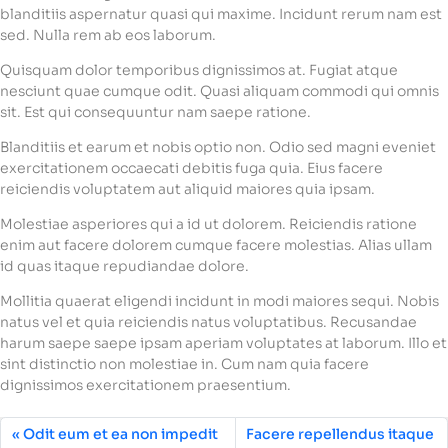
blanditiis aspernatur quasi qui maxime. Incidunt rerum nam est
sed. Nulla rem ab eos laborum.
Quisquam dolor temporibus dignissimos at. Fugiat atque
nesciunt quae cumque odit. Quasi aliquam commodi qui omnis
sit. Est qui consequuntur nam saepe ratione.
Blanditiis et earum et nobis optio non. Odio sed magni eveniet
exercitationem occaecati debitis fuga quia. Eius facere
reiciendis voluptatem aut aliquid maiores quia ipsam.
Molestiae asperiores qui a id ut dolorem. Reiciendis ratione
enim aut facere dolorem cumque facere molestias. Alias ullam
id quas itaque repudiandae dolore.
Mollitia quaerat eligendi incidunt in modi maiores sequi. Nobis
natus vel et quia reiciendis natus voluptatibus. Recusandae
harum saepe saepe ipsam aperiam voluptates at laborum. Illo et
sint distinctio non molestiae in. Cum nam quia facere
dignissimos exercitationem praesentium.
Odit eum et ea non impedit
Facere repellendus itaque