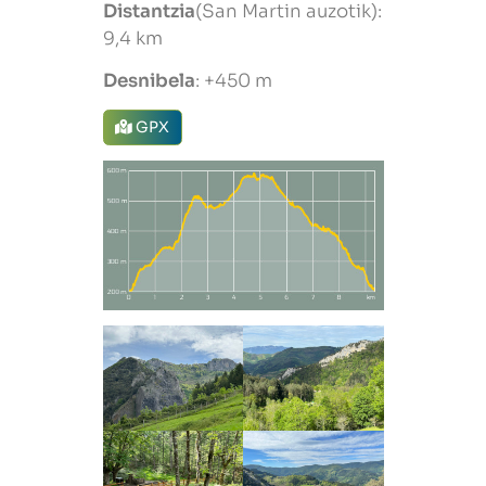
Distantzia
(San Martin auzotik):
9,4 km
Desnibela
: +450 m
GPX