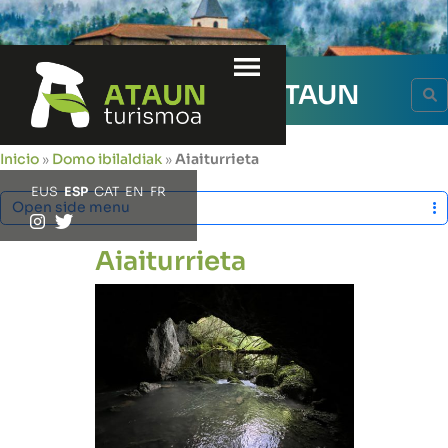
Menu
RUTAS
EL DOMO DE ATAUN
S
Inicio
»
Domo ibilaldiak
»
Aiaiturrieta
EUS
ESP
CAT
EN
FR
Open side menu
Aiaiturrieta