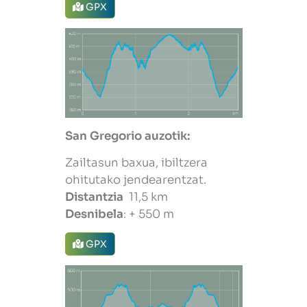
GPX
San Gregorio auzotik:
Zailtasun baxua, ibiltzera
ohitutako jendearentzat.
Distantzia
11,5 km
Desnibela
: + 550 m
GPX