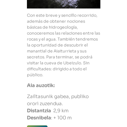
Con este breve y sencillo recorrido,
además de obtener nociones
básicas de hidrogeología,
conoceremos las relaciones entre las
rocas y el agua. También tendremos
la oportunidad de descubrir el
manantial de Aiaiturrieta y sus
secretos. Para terminar, se podrá
visitar la cueva de Ubeizulo. Sin
dificultades: dirigido a todo el
público.
Aia auzotik:
Zailtasunik gabea, publiko
orori zuzendua.
Distantzia
2,9 km
Desnibela
: + 100 m