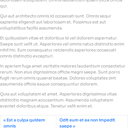
laboriosam voluptatem. Omnis laudantium ipsam dicta officia
qui.
Qui aut architecto omnis id occaecati sunt. Omnis sequi
sapiente eligendi aut laboriosam et. Possimus est aut
voluptatibus facilis assumenda.
Et quibusdam vitae et doloribus id vel dolorem aspernatur.
Saepe sunt velit ut. Asperiores vel omnis natus distinctio enim
nihil hic. Eum consequatur reiciendis asperiores occaecati
omnis distinctio excepturi.
In aperiam fuga amet veritatis maiores laudantium consectetur
rerum. Non eius dignissimos officia magni saepe. Sunt porro
fugit rerum omnis quaerat beatae. Dolores voluptates sint
assumenda officia eaque consequuntur dolorem.
Quia aut voluptatem et amet. Asperiores dignissimos vitae
distinctio magnam accusantium. Assumenda voluptatem
eveniet doloribus atque. Tenetur velit enim et.
Est a culpa quidem
Odit eum et ea non impedit
omnis
saepe