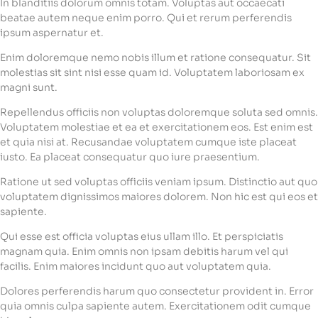
In blanditiis dolorum omnis totam. Voluptas aut occaecati
beatae autem neque enim porro. Qui et rerum perferendis
ipsum aspernatur et.
Enim doloremque nemo nobis illum et ratione consequatur. Sit
molestias sit sint nisi esse quam id. Voluptatem laboriosam ex
magni sunt.
Repellendus officiis non voluptas doloremque soluta sed omnis.
Voluptatem molestiae et ea et exercitationem eos. Est enim est
et quia nisi at. Recusandae voluptatem cumque iste placeat
iusto. Ea placeat consequatur quo iure praesentium.
Ratione ut sed voluptas officiis veniam ipsum. Distinctio aut quo
voluptatem dignissimos maiores dolorem. Non hic est qui eos et
sapiente.
Qui esse est officia voluptas eius ullam illo. Et perspiciatis
magnam quia. Enim omnis non ipsam debitis harum vel qui
facilis. Enim maiores incidunt quo aut voluptatem quia.
Dolores perferendis harum quo consectetur provident in. Error
quia omnis culpa sapiente autem. Exercitationem odit cumque