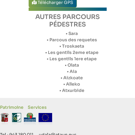
Télécharger GPS
AUTRES PARCOURS
PÉDESTRES
• Sara
• Parcous des requetes
• Troskaeta
• Les gentils 2eme etape
• Les gentils 1ere etape
• Olata
• Aia
• Aizkoate
• Alleko
• Atxurbide
Patrimoine
Services
Tel.: 943 180 011 udala@ataun.eus