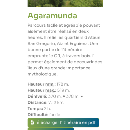
Agaramunda
Parcours facile et agréable pouvant
aisément être réalisé en deux
heures. Il relie les quartiers d’Ataun
San Gregorio, Aia et Ergoiena. Une
bonne partie de l’itinéraire
emprunte le GR, à travers bois. Il
permet également de découvrir des
lieux d’une grande importance
mythologique.
Hauteur
min.
:
178 m.
Hauteur
max.
:
519 m.
Dénivelé:
370 m.
378 m.
Distance:
7,12 km.
Temps:
2 h.
Difficulté:
facile
Télécharger l'itinéraire en pdf