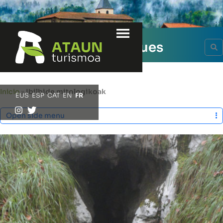
Menu
Parcours mythologiques
S
Inicio
»
Ibilbide mitologikoak
EUS
ESP
CAT
EN
FR
Open side menu