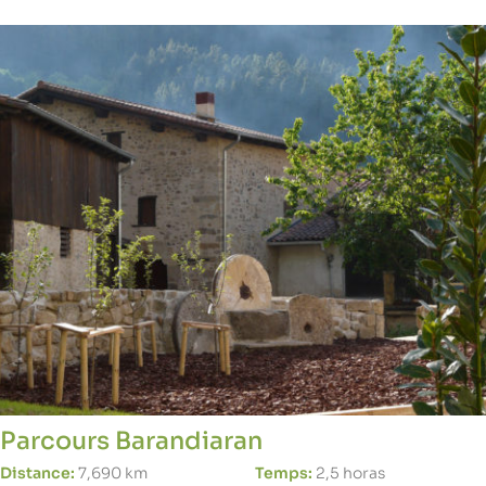
Parcours Barandiaran
Distance:
7,690 km
Temps:
2,5 horas