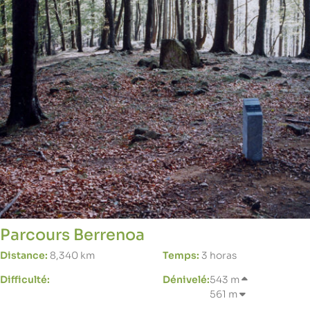
Parcours Berrenoa
Distance:
8,340 km
Temps:
3 horas
Difficulté:
Dénivelé:
543 m
561 m