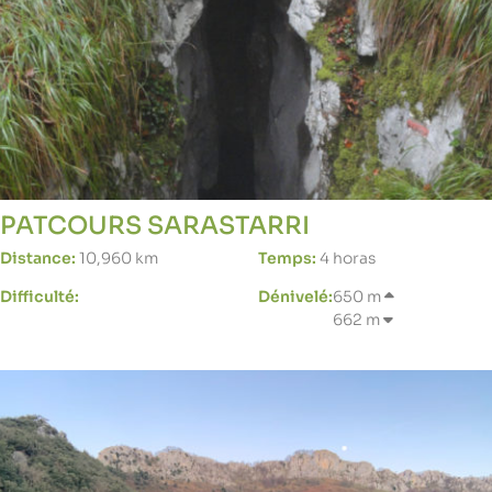
PATCOURS SARASTARRI
Distance:
10,960 km
Temps:
4 horas
Difficulté:
Dénivelé:
650 m
662 m