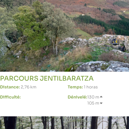
PARCOURS JENTILBARATZA
Distance:
2,76 km
Temps:
1 horas
Difficulté:
Dénivelé:
130 m
105 m