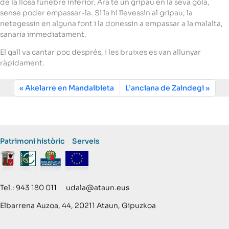
de la llosa fúnebre inferior. Ara té un gripau en la seva gola,
sense poder empassar-la. Si la hi llevessin al gripau, la
netegessin en alguna font i la donessin a empassar a la malalta,
sanaria immediatament.
El gall va cantar poc després, i les bruixes es van allunyar
ràpidament.
Akelarre en Mandaibieta
L’anciana de Zaindegi
Patrimoni històric
Serveis
Tel.: 943 180 011 udala@ataun.eus
Elbarrena Auzoa, 44, 20211 Ataun, Gipuzkoa