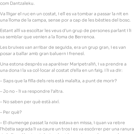
com Dantzaleku.
Va lligar el ruc en un costat, i ell es va tombar a passar la nit en
una lloma de la campa, sense por a cap de les bèsties del bosc.
Estant allí va escoltar les veus d’un grup de persones parlant i li
va semblar que venien a la lloma de Berrenoa.
Les bruixes van arribar de seguida, era un grup gran, i es van
posar a ballar amb gran baluern i frenesí.
Una estona després va aparèixer Maripetraliñ, i va prendre a
una dona i la va col·locar al costat d’ella en un faig. I li va dir:
– Saps que la filla dels reis està malalta, a punt de morir?
– Jo no ­- li va respondre l’altra.
– No saben per què està així.
– Per què?
– El diumenge passat la noia estava en missa, i quan va rebre
l’hòstia sagrada li va caure un tros i es va escórrer per una ranura