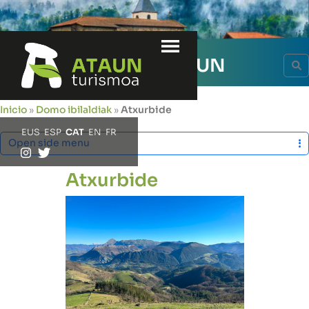
Menu
RUTES
EL DOM D' ATAUN
S
Inicio
»
Domo ibilaldiak
»
Atxurbide
EUS
ESP
CAT
EN
FR
Open side menu
Atxurbide