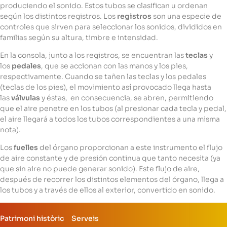
produciendo el sonido. Estos tubos se clasifican u ordenan
según los distintos registros. Los
registros
son una especie de
controles que sirven para seleccionar los sonidos, divididos en
familias según su altura, timbre e intensidad.
En la consola, junto a los registros, se encuentran las
teclas
y
los
pedales
, que se accionan con las manos y los pies,
respectivamente. Cuando se tañen las teclas y los pedales
(teclas de los pies), el movimiento así provocado llega hasta
las
válvulas
y éstas, en consecuencia, se abren, permitiendo
que el aire penetre en los tubos (al presionar cada tecla y pedal,
el aire llegará a todos los tubos correspondientes a una misma
nota).
Los
fuelles
del órgano proporcionan a este instrumento el flujo
de aire constante y de presión continua que tanto necesita (ya
que sin aire no puede generar sonido). Este flujo de aire,
después de recorrer los distintos elementos del órgano, llega a
los tubos y a través de ellos al exterior, convertido en sonido.
Patrimoni històric
Serveis