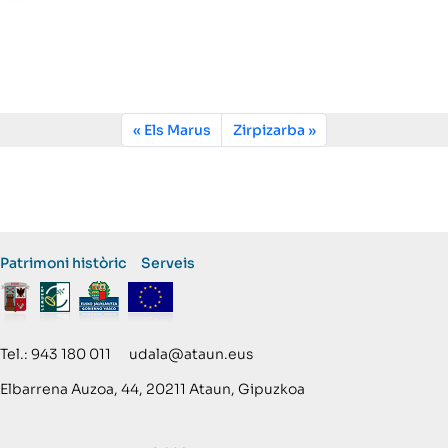
Els Marus
Zirpizarba
Patrimoni històric
Serveis
Tel.: 943 180 011 udala@ataun.eus
Elbarrena Auzoa, 44, 20211 Ataun, Gipuzkoa